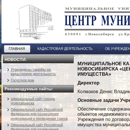
ГЛАВНАЯ
КАДАСТРОВАЯ ДЕЯТЕЛЬНОСТЬ
ОБ УЧРЕЖДЕ
НОВОСТИ:
МУНИЦИПАЛЬНОЕ КА
НОВОСИБИРСКА «ЦЕ
Утверждены тарифы на
ИМУЩЕСТВА»
кадастровую деятельность
Госуслуги.дом
Директор
Рекомендуемые сайты:
Колмаков Денис Влади
официальный сайт города
Основные задачи Учр
Новосибирска
Обеспечение содержани
Официальный сайт Российской
объектов недвижимого 
Федерации для размещения
информации о проведении торгов
Учреждения по договор
имущества муниципальн
Официальный сайт Российской
Федерации для размещения