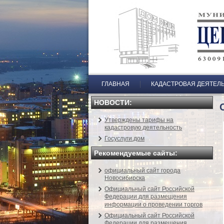
ГЛАВНАЯ
КАДАСТРОВАЯ ДЕЯТЕЛ
НОВОСТИ:
Утверждены тарифы на
кадастровую деятельность
Госуслуги.дом
Рекомендуемые сайты:
официальный сайт города
Новосибирска
Официальный сайт Российской
Федерации для размещения
информации о проведении торгов
Официальный сайт Российской
Федерации для размещения